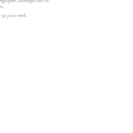
stijden, duidelijke call-to-
en.
md op jouw merk.