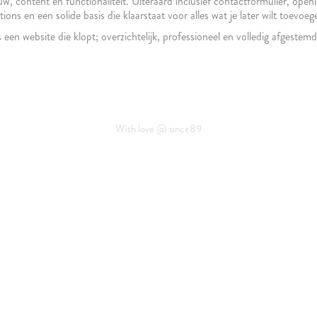
content en functionaliteit. Uiteraard inclusief contactformulier, opening
tions en een solide basis die klaarstaat voor alles wat je later wilt toevoeg
s een website die klopt; overzichtelijk, professioneel en volledig afgeste
With love @ since89