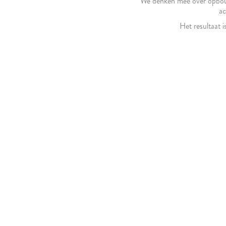
We denken mee over opbouw, 
ac
Het resultaat i