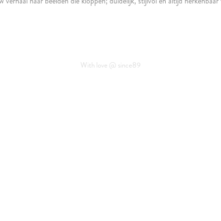
 verhaal naar beelden die kloppen; duidelijk, stijlvol en altijd herkenbaa
With love @ since89